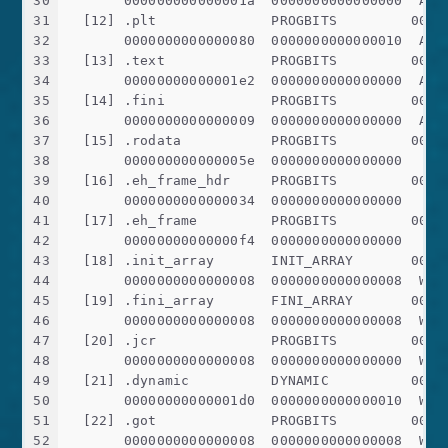
30
       000000000000001a  0000000000000000  AX 
31
  [12] .plt              PROGBITS         0000
32
       0000000000000080  0000000000000010  AX 
33
  [13] .text             PROGBITS         0000
34
       00000000000001e2  0000000000000000  AX 
35
  [14] .fini             PROGBITS         0000
36
       0000000000000009  0000000000000000  AX 
37
  [15] .rodata           PROGBITS         0000
38
       000000000000005e  0000000000000000   A 
39
  [16] .eh_frame_hdr     PROGBITS         0000
40
       0000000000000034  0000000000000000   A 
41
  [17] .eh_frame         PROGBITS         0000
42
       00000000000000f4  0000000000000000   A 
43
  [18] .init_array       INIT_ARRAY       0000
44
       0000000000000008  0000000000000008  WA 
45
  [19] .fini_array       FINI_ARRAY       0000
46
       0000000000000008  0000000000000008  WA 
47
  [20] .jcr              PROGBITS         0000
48
       0000000000000008  0000000000000000  WA 
49
  [21] .dynamic          DYNAMIC          0000
50
       00000000000001d0  0000000000000010  WA 
51
  [22] .got              PROGBITS         0000
52
       0000000000000008  0000000000000008  WA 