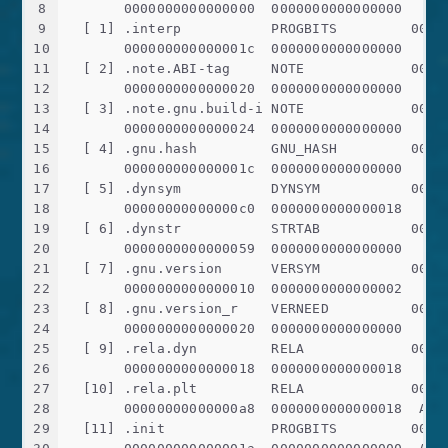
8
       0000000000000000  0000000000000000     
9
  [ 1] .interp           PROGBITS         0000
10
       000000000000001c  0000000000000000   A 
11
  [ 2] .note.ABI-tag     NOTE             0000
12
       0000000000000020  0000000000000000   A 
13
  [ 3] .note.gnu.build-i NOTE             0000
14
       0000000000000024  0000000000000000   A 
15
  [ 4] .gnu.hash         GNU_HASH         0000
16
       000000000000001c  0000000000000000   A 
17
  [ 5] .dynsym           DYNSYM           0000
18
       00000000000000c0  0000000000000018   A 
19
  [ 6] .dynstr           STRTAB           0000
20
       0000000000000059  0000000000000000   A 
21
  [ 7] .gnu.version      VERSYM           0000
22
       0000000000000010  0000000000000002   A 
23
  [ 8] .gnu.version_r    VERNEED          0000
24
       0000000000000020  0000000000000000   A 
25
  [ 9] .rela.dyn         RELA             0000
26
       0000000000000018  0000000000000018   A 
27
  [10] .rela.plt         RELA             0000
28
       00000000000000a8  0000000000000018  AI 
29
  [11] .init             PROGBITS         0000