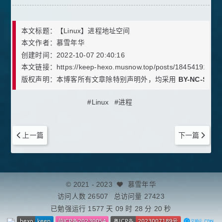
本文标题
：
【Linux】进程地址空间
本文作者
：
慕雪年华
创建时间
：
2022-10-07 20:40:16
本文链接
：
https://keep-hexo.musnow.top/posts/1845419185/
版权声明
：
本博客所有文章除特别声明外，均采用
BY-NC-SA
许
#Linux
#进程
上一篇
下一篇
©
2021
- 2023
慕雪年华
访问人数
26507
总访问量
27423
已勉强运行 1577 天
09 时 28 分 22 秒