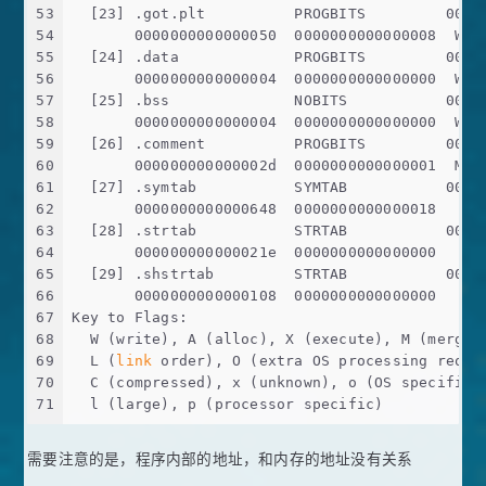
53
  [23] .got.plt          PROGBITS         0000
54
       0000000000000050  0000000000000008  WA 
55
  [24] .data             PROGBITS         0000
56
       0000000000000004  0000000000000000  WA 
57
  [25] .bss              NOBITS           0000
58
       0000000000000004  0000000000000000  WA 
59
  [26] .comment          PROGBITS         0000
60
       000000000000002d  0000000000000001  MS 
61
  [27] .symtab           SYMTAB           0000
62
       0000000000000648  0000000000000018     
63
  [28] .strtab           STRTAB           0000
64
       000000000000021e  0000000000000000     
65
  [29] .shstrtab         STRTAB           0000
66
       0000000000000108  0000000000000000     
67
Key to Flags:
68
  W (write), A (alloc), X (execute), M (merge)
69
  L (
link
 order), O (extra OS processing requi
70
  C (compressed), x (unknown), o (OS specific)
71
  l (large), p (processor specific)
需要注意的是，程序内部的地址，和内存的地址没有关系