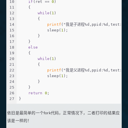
10
if
(ret == 
0
)
11
    {
12
while
(
1
)
13
        {
14
printf
(
"我是子进程%d,ppid:%d,test:%d,
15
            sleep(
1
);
16
        }
17
    }
18
else
19
    {    
20
while
(
1
)
21
        {
22
printf
(
"我是父进程%d,ppid:%d,test:%d,
23
            sleep(
1
);
24
        }
25
    }       
26
return
0
;
27
}
依旧是最简单的一个fork代码，正常情况下，二者打印的结果应
该是一样的！