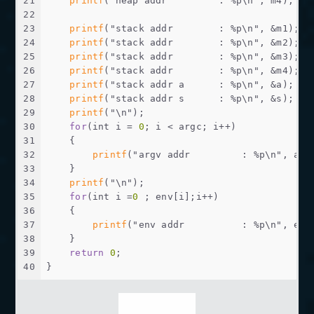
21
printf
(
"heap addr         : %p\n"
, m4);
22
23
printf
(
"stack addr        : %p\n"
, &m1);
24
printf
(
"stack addr        : %p\n"
, &m2);
25
printf
(
"stack addr        : %p\n"
, &m3);
26
printf
(
"stack addr        : %p\n"
, &m4);
27
printf
(
"stack addr a      : %p\n"
, &a);
28
printf
(
"stack addr s      : %p\n"
, &s);
29
printf
(
"\n"
);
30
for
(
int
 i = 
0
; i < argc; i++)
31
    {
32
printf
(
"argv addr         : %p\n"
, arg
33
    }
34
printf
(
"\n"
);
35
for
(
int
 i =
0
 ; env[i];i++)
36
    {
37
printf
(
"env addr          : %p\n"
, env
38
    }
39
return
0
;
40
}